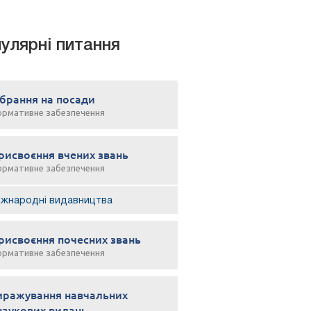
улярні питання
брання на посади
ормативне забезпечення
рисвоєння вчених звань
ормативне забезпечення
іжнародні видавництва
рисвоєння почесних звань
ормативне забезпечення
иражування навчальних
 наукових видань