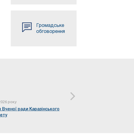
Громадське
обговорення
2026 року
27 квітня 2026 року
 Вченої ради Каразінського
Відбулося засідання Вчено
тету
університету