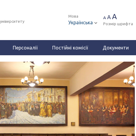
A
Мова
A
A
 університету
Українська
Розмір шрифта
Персоналії
Постійні комісії
Документи