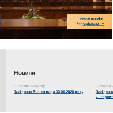
Pereat mundus,
reglamentum
fiat
Новини
30 червня 2026 року
25 травня 
Засідання Вченої ради 30.06.2026 року
Засідання
універси