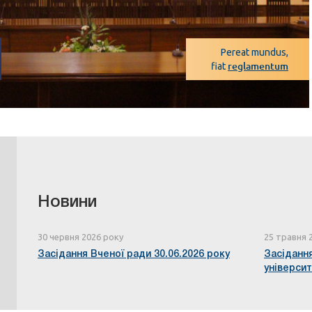
Pereat mundus,
reglamentum
fiat
Новини
30 червня 2026 року
25 травня 
Засідання Вченої ради 30.06.2026 року
Засідання
універси