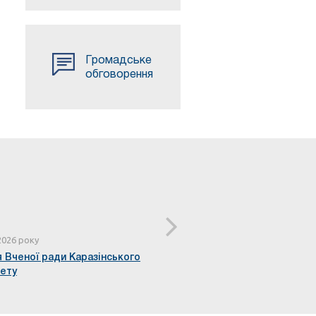
Громадське
обговорення
2026 року
27 квітня 2026 року
 Вченої ради Каразінського
Відбулося засідання Вчено
тету
університету