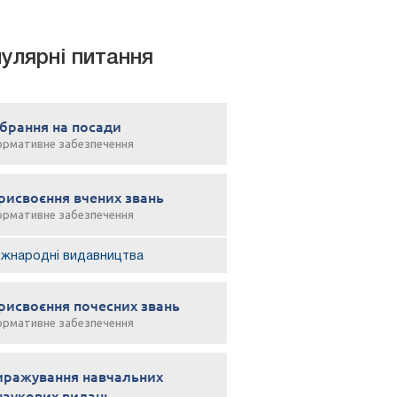
улярні питання
брання на посади
ормативне забезпечення
рисвоєння вчених звань
ормативне забезпечення
іжнародні видавництва
рисвоєння почесних звань
ормативне забезпечення
иражування навчальних
 наукових видань