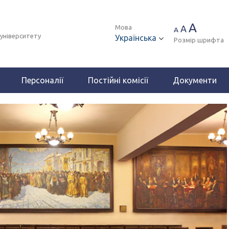
A
Мова
A
A
 університету
Українська
Розмір шрифта
Персоналії
Постійні комісії
Документи