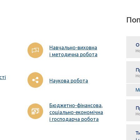
Поп
О
Навчально-виховна
Н
і методична робота
П
Н
сті
Наукова робота
М
Бюджетно-фінансова,
П
соціально-економічна
Н
і господарча робота
Т
і