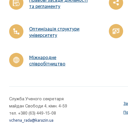
Правові засади діяльності
та регламенту
Оптимізація структури
університету
Міжнародне
співробітництво
Cлужба Ученого секретаря
За
майдан Свободи 4, кімн. 4-59
По
тел. +380 (63) 449-15-08
vchena_rada@karazin.ua