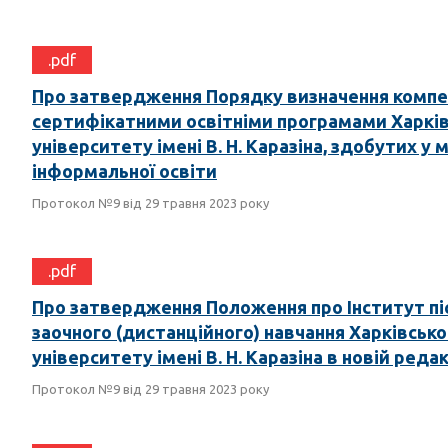
.pdf
Про затвердження Порядку визначення компе
сертифікатними освітніми програмами Харків
університету імені В. Н. Каразіна, здобутих 
інформальної освіти
Протокол №9 від 29 травня 2023 року
.pdf
Про затвердження Положення про Інститут пі
заочного (дистанційного) навчання Харківсько
університету імені В. Н. Каразіна в новій редак
Протокол №9 від 29 травня 2023 року