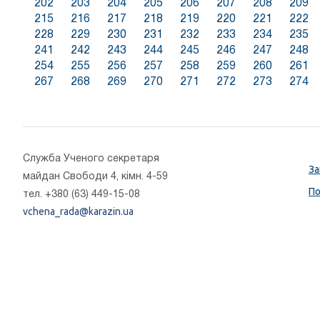
202
203
204
205
206
207
208
209
215
216
217
218
219
220
221
222
228
229
230
231
232
233
234
235
241
242
243
244
245
246
247
248
254
255
256
257
258
259
260
261
267
268
269
270
271
272
273
274
Cлужба Ученого секретаря
За
майдан Свободи 4, кімн. 4-59
По
тел. +380 (63) 449-15-08
vchena_rada@karazin.ua