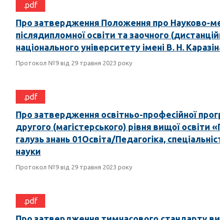
.pdf
Про затвердження Положення про Науково-ме
післядипломної освіти та заочного (дистанцій
національного університету імені В. Н. Каразін
Протокол №9 від 29 травня 2023 року
.pdf
Про затвердження освітньо-професійної прог
другого (магістерського) рівня вищої освіти «
галузь знань 01Освіта/Педагогіка, спеціальніст
науки
Протокол №9 від 29 травня 2023 року
.pdf
Про затвердження тимчасового стандарту вищ