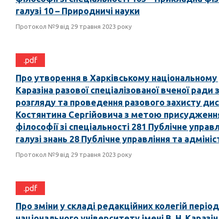
галузі 10 – Природничі науки
Протокол №9 від 29 травня 2023 року
.pdf
Про утворення в Харківському національному у
Каразіна разової спеціалізованої вченої ради
розгляду та проведення разового захисту ди
Костянтина Сергійовича з метою присудженн
філософії зі спеціальності 281 Публічне управ
галузі знань 28 Публічне управління та адміні
Протокол №9 від 29 травня 2023 року
.pdf
Про зміни у складі редакційних колегій періо
національного університету імені В. Н. Каразін