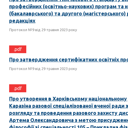
професійних (освітньо-наукових) програм та 
(бакалаврського) та другого (магістерського) 
редакціях
Протокол №9 від 29 травня 2023 року
.pdf
Про затвердження сертифікатних освітніх пр
Протокол №9 від 29 травня 2023 року
.pdf
Про утворення в Харківському національному у
Каразіна разової спеціалізованої вченої ради
розгляду та проведення разового захисту дис
Артема Олександровича з метою присудженн
філософії зі спеціальності 105 – Прикладна фі