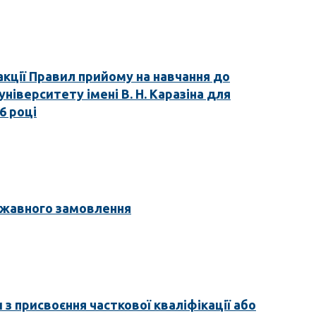
акції Правил прийому на навчання до
ніверситету імені В. Н. Каразіна для
6 році
ржавного замовлення
з присвоєння часткової кваліфікації або