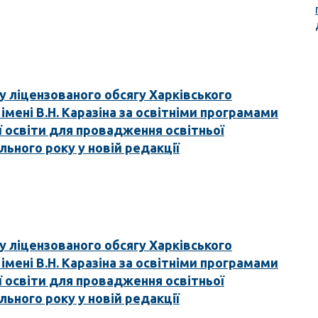
 ліцензованого обсягу Харківського
імені В.Н. Каразіна за освітніми програмами
 освіти для провадження освітньої
льного року у новій редакції
 ліцензованого обсягу Харківського
імені В.Н. Каразіна за освітніми програмами
 освіти для провадження освітньої
льного року у новій редакції