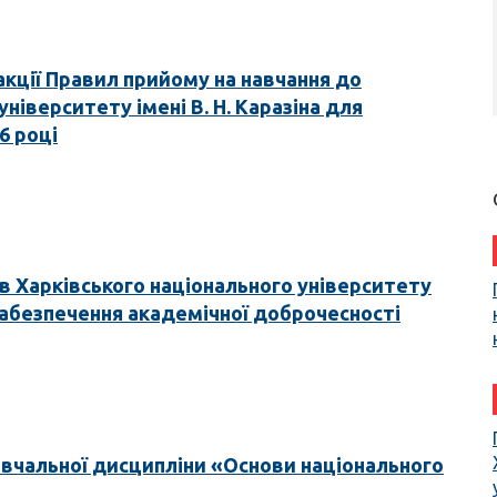
акції Правил прийому на навчання до
ніверситету імені В. Н. Каразіна для
6 році
ів Харківського національного університету
ь забезпечення академічної доброчесності
авчальної дисципліни «Основи національного