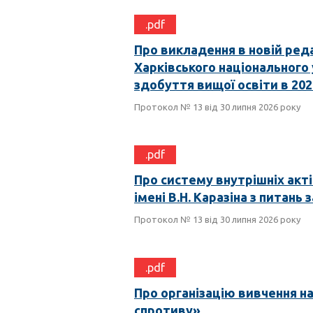
.pdf
Про викладення в новій ред
Харківського національного у
здобуття вищої освіти в 202
Протокол № 13 від 30 липня 2026 року
.pdf
Про систему внутрішніх акт
імені В.Н. Каразіна з питан
Протокол № 13 від 30 липня 2026 року
.pdf
Про організацію вивчення н
спротиву»