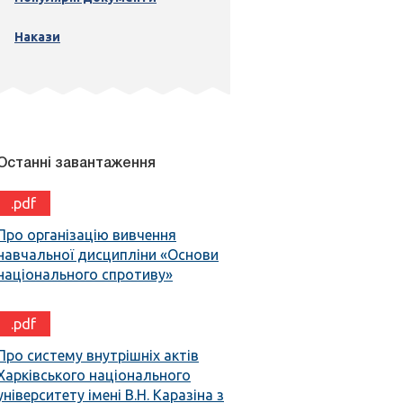
Накази
Останні завантаження
.pdf
Про організацію вивчення
навчальної дисципліни «Основи
національного спротиву»
.pdf
Про систему внутрішніх актів
Харківського національного
університету імені В.Н. Каразіна з