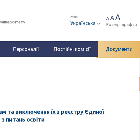
A
Мова
A
A
 університету
Українська
Розмір шрифта
Персоналії
Постійні комісії
Документи
ам та виключення їх з реєстру Єдиної
 з питань освіти