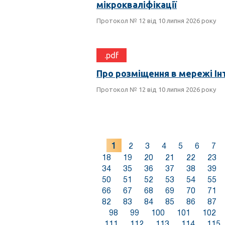
мікрокваліфікації
Протокол № 12 від 10 липня 2026 року
.pdf
Про розміщення в мережі Ін
Протокол № 12 від 10 липня 2026 року
1
2
3
4
5
6
7
18
19
20
21
22
23
34
35
36
37
38
39
50
51
52
53
54
55
66
67
68
69
70
71
82
83
84
85
86
87
98
99
100
101
102
111
112
113
114
115