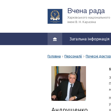
Вчена рада
Харківського національного
імені В. Н. Каразіна
Загальна інформація
Головна
Персоналії
Почесні докто
Б
З
П
м
Н
у
Андрущенко
о