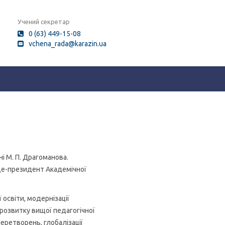
Учений секретар
0 (63) 449-15-08
vchena_rada@karazin.ua
і М. П. Драгоманова.
іце-президент Академічної
 освіти, модернізації
 розвитку вищої педагогічної
еретворень, глобалізації