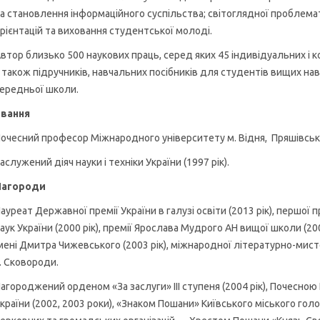
а становлення інформаційного суспільства; світоглядної проблема
рієнтацій та виховання студентської молоді.
втор близько 500 наукових праць, серед яких 45 індивідуальних і 
 також підручників, навчальних посібників для студентів вищих нав
ередньої школи.
вання
очесний професор Міжнародного університету м. Відня, Пряшівсько
аслужений діяч науки і техніки України (1997 рік).
Нагороди
ауреат Державної премії України в галузі освіти (2013 рік), першої 
аук України (2000 рік), премії Ярослава Мудрого АН вищої школи (200
мені Дмитра Чижевського (2003 рік), міжнародної літературно-мисте
. Сковороди.
агороджений орденом «За заслуги» III ступеня (2004 рік), Почесно
країни (2002, 2003 роки), «Знаком Пошани» Київського міського го