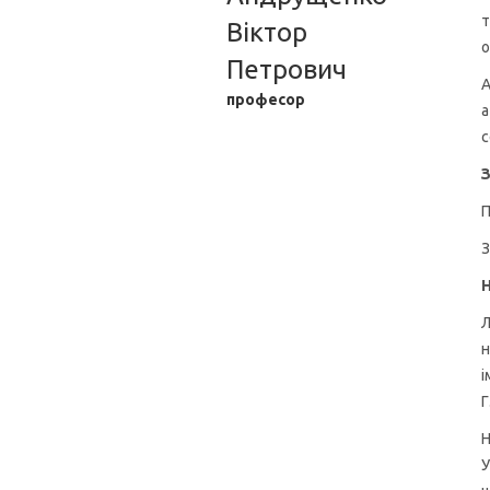
т
Віктор
о
Петрович
А
професор
а
с
З
П
З
Л
н
і
Г
Н
У