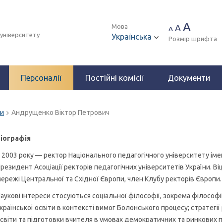
A
Мова
A
A
 університету
Українська
Розмір шрифта
Персоналії
Постійні комісії
Документи
ри
Андрущенко Віктор Петрович
іографія
 2003 року — ректор Національного педагогічного університету імен
резидент Асоціації ректорів педагогічних університетів України. В
ережі Центральної та Східної Європи, член Клубу ректорів Європи.
аукові інтереси стосуються соціальної філософії, зокрема філософії
країнської освіти в контексті вимог Болонського процесу; стратегії
світи та підготовки вчителя в умовах демократичних та ринкових п