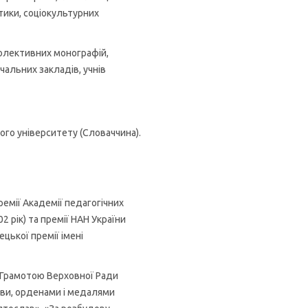
тики, соціокультурних
колективних монографій,
чальних закладів, учнів
го університету (Словаччина).
премії Академії педагогічних
2 рік) та премії НАН України
цької премії імені
ю Грамотою Верховної Ради
лови, орденами і медалями