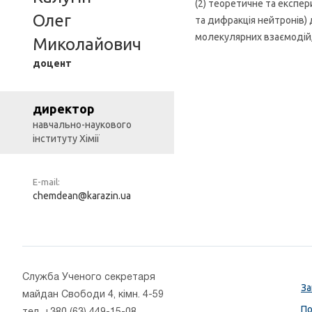
(2) теоретичне та експе
Олег
та дифракція нейтронів) 
молекулярних взаємодій,
Миколайович
доцент
директор
навчально-наукового
інституту Хімії
E-mail:
chemdean@karazin.ua
Cлужба Ученого секретаря
За
майдан Свободи 4, кімн. 4-59
По
тел. +380 (63) 449-15-08