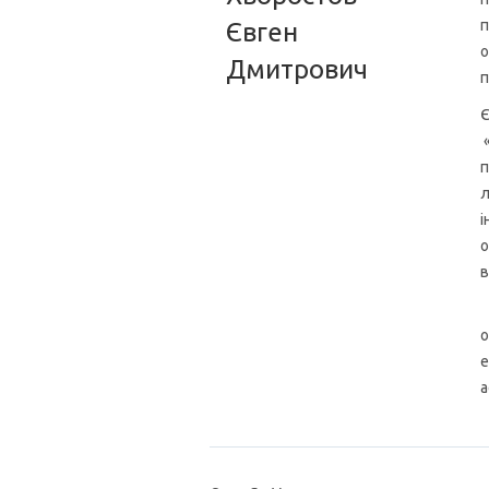
п
Євген
о
Дмитрович
п
Є
«
п
л
і
о
в
Є
о
е
а