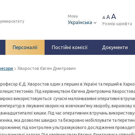
A
Мова
A
A
 університету
Українська
Розмір шрифта
Персоналії
Постійні комісії
Документи
фесори
Хворостов Євген Дмитрович
рофесор Є.Д. Хворостов один з перших в Україні та перший в Харко
олецистектомію. Під керівництвом Євгена Дмитровича Хворостова
ироко використовуються сучасні малоінвазивні оперативні втруча
емператур в лікуванні хворих на жовчокам’яну хворобу, виразкову 
ванадцятипалої кишки. Під час оперативних втручань використовує
ехніка, яка дозволяє швидко та безкровно мобілізувати та перетин
орожнини; під контролем ультразвукового дослідження проводиться
ідшлункової залози. Під керівництвом Євгена Дмитровича співроб