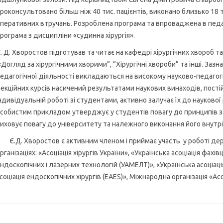
роконсультовано більш ніж 40 тис. пацієнтів, виконано близько 18 
перативних втручань. Розроблена програма та впроваджена в педаг
рограма з дисципліни «судинна хірургія».
. Д. Хворостов підготував та читає на кафедрі хірургічних хвороб так
Догляд за хірургічними хворими”, “Хірургічні хвороби” та інші. Зазна
едагогічної діяльності викладаються на високому науково-педагогіч
екційних курсів насичений результатами наукових винаходів, пості
ндивідуальній роботі зі студентами, активно залучає їх до науково
собистим прикладом утверджує у студентів повагу до принципів з
иховує повагу до університету та належного виконання його внутр
.Д. Хворостов є активним членом і приймає участь у роботі де
рганізаціях: «Асоціація хірургів України», «Українська асоціація фахів
ндоскопічних і лазерних технологій (УАМЕЛТ)», «Українська асоціац
соціація ендоскопічних хірургів (ЕАЕS)», Міжнародна організація «Асо