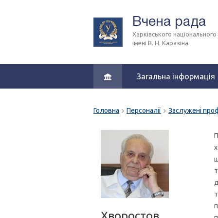
Вчена рада
Харківського національного
імені В. Н. Каразіна
Загальна інформація
Головна
Персоналії
Заслужені про
П
х
ш
т
д
т
п
Хворостов
п