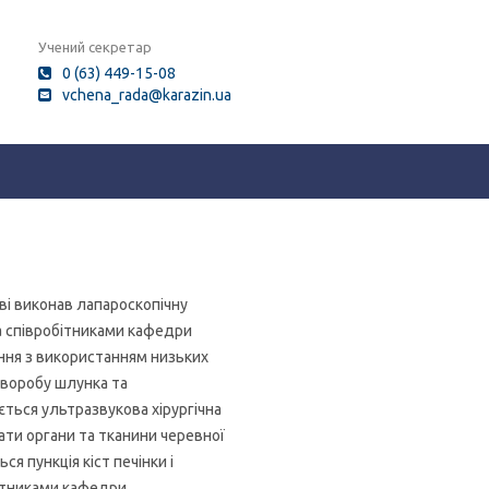
Учений секретар
0 (63) 449-15-08
vchena_rada@karazin.ua
ві виконав лапароскопічну
 співробітниками кафедри
ння з використанням низьких
хворобу шлунка та
ться ультразвукова хірургічна
ати органи та тканини черевної
 пункція кіст печінки і
ітниками кафедри