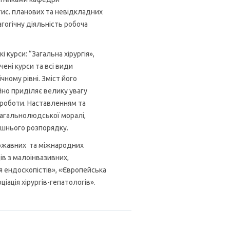
тис. планових та невідкладних
огічну діяльність робоча
і курси: “Загальна хірургія»,
чені курси та всі види
ному рівні. Зміст його
йно приділяє велику увагу
ї роботи. Наставленням та
агальнолюдської моралі,
ішнього розпорядку.
ржавних та міжнародних
ців з малоінвазивних,
ія ендоскопістів», «Європейська
ціація хірургів-гепатологів».