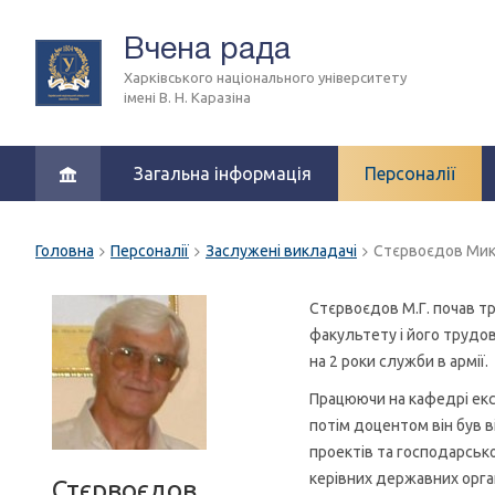
Вчена рада
Харківського національного університету
імені В. Н. Каразіна
Загальна інформація
Персоналії
Головна
Персоналії
Заслужені викладачі
Стєрвоєдов Мик
Стєрвоєдов М.Г. почав т
факультету і його трудов
на 2 роки служби в армії.
Працюючи на кафедрі екс
потім доцентом він був 
проектів та господарсько
керівних державних орга
Стєрвоєдов