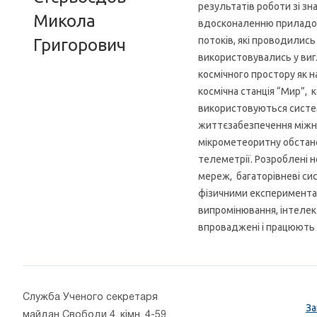
результатів роботи зі з
Микола
вдосконаленню приладов
потоків, які проводились
Григорович
використовувались у виг
космічного простору як на
космічна станція “Мир”, 
використовуються систе
життєзабезпечення міжнар
мікрометеоритну обстано
телеметрії. Розроблені 
мереж, багаторівневі си
фізичними експериментам
випромінювання, інтелек
впроваджені і працюють у
Cлужба Ученого секретаря
За
майдан Свободи 4, кімн. 4-59