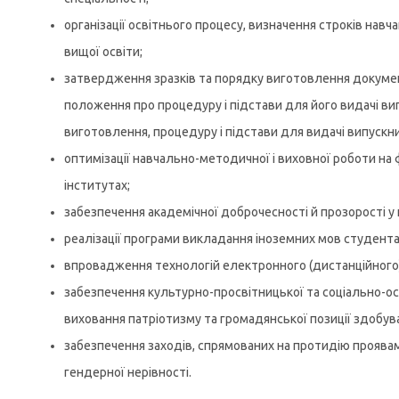
організації освітнього процесу, визначення строків нав
вищої освіти;
затвердження зразків та порядку виготовлення докумен
положення про процедуру і підстави для його видачі ви
виготовлення, процедуру і підстави для видачі випускни
оптимізації навчально-методичної і виховної роботи на
інститутах;
забезпечення академічної доброчесності й прозорості у
реалізації програми викладання іноземних мов студента
впровадження технологій електронного (дистанційного)
забезпечення культурно-просвітницької та соціально-ос
виховання патріотизму та громадянської позиції здобува
забезпечення заходів, спрямованих на протидію проявам
гендерної нерівності.