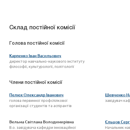
Склад постійної комісії
Голова постійної комісії
Карпенко Іван Васильович
директор навчально-наукового інституту
філософії, культурології, політології
Члени постійної комісії
Пелюх Олександр Іванович
Шевченко На
голова первинної профспілкової
завідувач каф
організації студентів та аспірантів
Вельма Світлана Володимирівна
Єльцов Серг
В.о. завідувача кафедри інноваційної
Начальник на