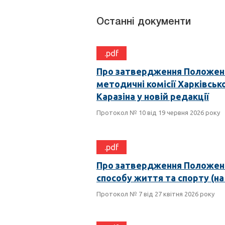
Останні документи
.pdf
Про затвердження Положенн
методичні комісії Харківсько
Каразіна у новій редакції
Протокол № 10 від 19 червня 2026 року
.pdf
Про затвердження Положенн
способу життя та спорту (н
Протокол № 7 від 27 квітня 2026 року