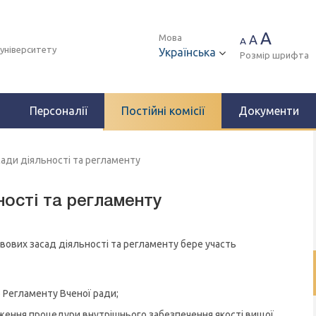
A
Мова
A
A
 університету
Українська
Розмір шрифта
Персоналії
Постійні комісії
Документи
сади діяльності та регламенту
ності та регламенту
авових засад діяльності та регламенту бере участь
 Регламенту Вченої ради;
ження процедури внутрішнього забезпечення якості вищої