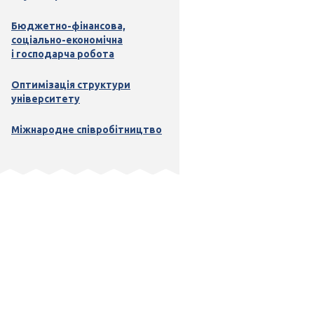
Бюджетно-фінансова,
соціально-економічна
і господарча робота
Оптимізація структури
університету
Міжнародне співробітництво