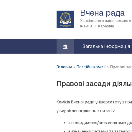
Вчена рада
Харківського національного
імені В. Н. Каразіна
Загальна інформація
Головна
Постійні комісії
Правові за
Правові засади діяль
Комісія Вченої ради університету з пр
у виробленні рішень з питань:
затвердження/внесення змін до
визначення системи та затверд