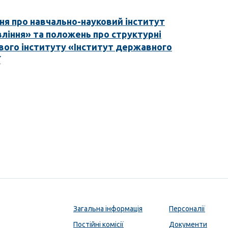
я про навчально-науковий інститут
ління» та положень про структурні
вого інституту «Інститут державного
ї
Загальна інформація
Персоналії
Постійні комісії
Документи