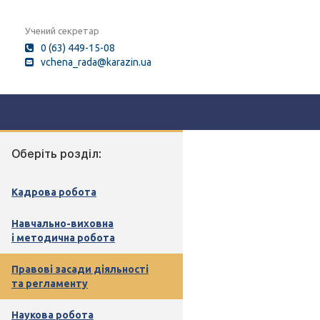
Учений секретар
0 (63) 449-15-08
vchena_rada@karazin.ua
Оберіть розділ:
Кадрова робота
Навчально-виховна
і методична робота
Правові засади діяльності
та регламенту
Наукова робота